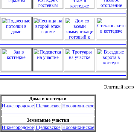
Элитный котте
Дома и коттеджи
Нижегородское
Щелковское
Носовихинское
Земельные участки
Нижегородское
Щелковское
Носовихинское