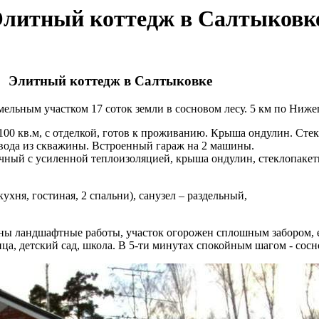
Элитный коттедж в Салтыковк
Элитный коттедж в Салтыковке
мельным участком 17 соток земли в сосновом лесу. 5 км по Ниже
0 кв.м, с отделкой, готов к проживанию. Крыша ондулин. Стекл
, вода из скважины. Встроенный гараж на 2 машины.
ичный с усиленной теплоизоляцией, крыша ондулин, стеклопакет
ухня, гостиная, 2 спальни), санузел – раздельный,
дены ландшафтные работы, участок огорожен сплошным забором,
ца, детский сад, школа. В 5-ти минутах спокойным шагом - сосн