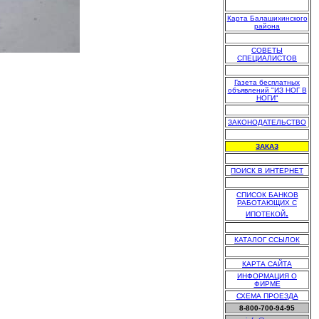
Карта Балашихинского
района
.
СОВЕТЫ
СПЕЦИАЛИСТОВ
.
Газета бесплатных
объявлений "ИЗ НОГ В
НОГИ"
.
ЗАКОНОДАТЕЛЬСТВО
.
ЗАКАЗ
.
ПОИСК В ИНТЕРНЕТ
.
СПИСОК БАНКОВ
РАБОТАЮЩИХ С
.
ИПОТЕКОЙ
.
КАТАЛОГ ССЫЛОК
.
КАРТА САЙТА
ИНФОРМАЦИЯ О
ФИРМЕ
СХЕМА ПРОЕЗДА
8-800-700-94-95