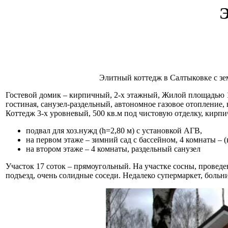
Элитный коттедж в Салтыковке с зе
Гостевой домик – кирпичный, 2-х этажный, Жилой площадью 10
гостиная, санузел-раздельный, автономное газовое отопление
Коттедж 3-х уровневый, 500 кв.м под чистовую отделку, кирп
подвал для хоз.нужд (h=2,80 м) с установкой АГВ,
на первом этаже – зимний сад с бассейном, 4 комнаты – (к
на втором этаже – 4 комнаты, раздельный санузел
Участок 17 соток – прямоугольный. На участке сосны, прове
подъезд, очень солидные соседи. Недалеко супермаркет, больни