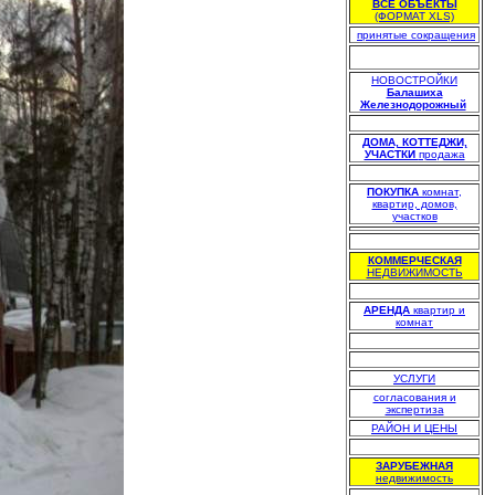
ВСЕ ОБЪЕКТЫ
(ФОРМАТ XLS)
.
принятые сокращения
НОВОСТРОЙКИ
Балашиха
Железнодорожный
.
.
ДОМА, КОТТЕДЖИ,
УЧАСТКИ
продажа
.
ПОКУПКА
комнат,
квартир, домов,
участков
.
КОММЕРЧЕСКАЯ
НЕДВИЖИМОСТЬ
.
АРЕНДА
квартир и
комнат
.
.
УСЛУГИ
согласования и
экспертиза
РАЙОН И ЦЕНЫ
.
ЗАРУБЕЖНАЯ
недвижимость