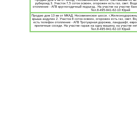
рубероид 3. Участок 7,5 соток освоен, огорожен есть газ, свет. Вод
отопление - АГВ круглогодичный подъезд.. На участке на участке бан
Тел.8-495-941-62-10 Юрий
Продаю дом 13 км от МКАД. Носовихинское шоссе. г.Железнодорожный
крыша андулин 2. Участок 8 соток освоен, огорожен есть газ, свет. Во
есть телефон отопление - АГВ Тротуарная дорожка, ландшафт, евро
приличные соседи. На участке гараж на одну машину, на участке не
Тел.8-495-941-62-10 Юрий