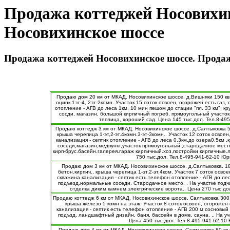
Продажа коттеджей Носовихин
Носовихинское шоссе
Продажа коттеджей Носовихинское шоссе. Прода
Продаю дом 20 км от МКАД. Носовихинское шоссе. д.Вишняки 150 кв
оцинк 1эт-4, 2эт-2комн. Участок 15 соток освоен, огорожен есть газ, с
отопление - АГВ до леса 1км, 10 мин пешом до стации "пл. 33 км", 
сосди, магазин, большой кирпичный погреб, прямоугольный участок, .
теплица, хороший сад. Цена 145 тыс.дол. Тел.8-49
Продаю коттедж 3 км от МКАД. Носовихинское шоссе. д.Салтыковка 55
крыша черепица 1-эт,2-эт.4комн.3-эт-3комн.. Участок 12 соток освоен,
канализация - септик отопление - АГВ до леса 0,3км,до озера0,5км 
соседи,магазин,медпункт,участок прямоугольный ,стародачное место,
кирп-брус.басейн.галерея.гараж кирпичный.хоз,постройки кирпичные
750 тыс.дол. Тел.8-495-941-62-10 Ю
Продаю дом 3 км от МКАД. Носовихинское шоссе. д.Салтыковка. 180
бетон.кирпич., крыша черепица 1-эт,2-эт.4ком. Участок 7 соток освоен
скважина канализация - септик есть телефон отопление - АГВ до ле
подъезд.нормальные соседи. Стародачное место. . На участке подч
отделка диким камнем.электрические ворота.. Цена 270 тыс.до
Продаю коттедж 6 км от МКАД. Носовихинское шоссе. Салтыковка 300 
крыша железо 5 комн на этаж. Участок 8 соток освоен, огорожен е
канализация - септик есть телефон отопление - АГВ 200 м сосновый 
подъзд, ландшафтный дизайн, баня, бассейн в доме, сауна. .. На у
Цена 450 тыс.дол. Тел.8-495-941-62-10
Продаю дом 4 км от МКАД. Носовихинское шоссе. Салтыковка 80 кв.