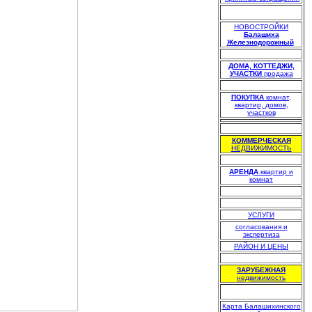
НОВОСТРОЙКИ
Балашиха
Железнодорожный
.
.
ДОМА, КОТТЕДЖИ,
УЧАСТКИ
продажа
.
ПОКУПКА
комнат,
квартир, домов,
участков
.
КОММЕРЧЕСКАЯ
НЕДВИЖИМОСТЬ
.
АРЕНДА
квартир и
комнат
.
.
УСЛУГИ
согласования и
экспертиза
РАЙОН И ЦЕНЫ
.
ЗАРУБЕЖНАЯ
недвижимость
Карта Балашихинского