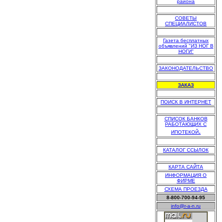
района
.
СОВЕТЫ
СПЕЦИАЛИСТОВ
.
Газета бесплатных
объявлений "ИЗ НОГ В
НОГИ"
.
ЗАКОНОДАТЕЛЬСТВО
.
ЗАКАЗ
.
ПОИСК В ИНТЕРНЕТ
.
СПИСОК БАНКОВ
РАБОТАЮЩИХ С
.
ИПОТЕКОЙ
.
КАТАЛОГ ССЫЛОК
.
КАРТА САЙТА
ИНФОРМАЦИЯ О
ФИРМЕ
СХЕМА ПРОЕЗДА
8-800-700-94-95
info@r-a-n.ru