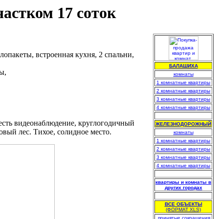
астком 17 соток
опакеты, встроенная кухня, 2 спальни,
БАЛАШИХА
ы,
комнаты
1 комнатные квартиры
2 комнатные квартиры
3 комнатные квартиры
4 комнатные квартиры
.
 есть видеонаблюдение, круглогодичный
ЖЕЛЕЗНОДОРОЖНЫЙ
овый лес. Тихое, солидное место.
комнаты
1 комнатные квартиры
2 комнатные квартиры
3 комнатные квартиры
4 комнатные квартиры
.
квартиры и комнаты в
других городах
.
ВСЕ ОБЪЕКТЫ
(ФОРМАТ XLS)
.
принятые сокращения