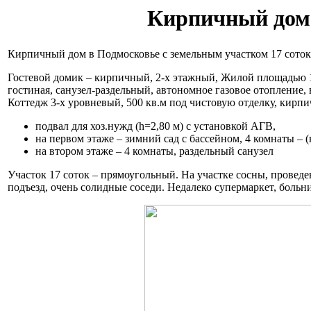
Кирпичный дом 
Кирпичный дом в Подмосковье с земельным участком 17 соток
Гостевой домик – кирпичный, 2-х этажный, Жилой площадью 10
гостиная, санузел-раздельный, автономное газовое отопление
Коттедж 3-х уровневый, 500 кв.м под чистовую отделку, кирп
подвал для хоз.нужд (h=2,80 м) с установкой АГВ,
на первом этаже – зимний сад с бассейном, 4 комнаты – (к
на втором этаже – 4 комнаты, раздельный санузел
Участок 17 соток – прямоугольный. На участке сосны, прове
подъезд, очень солидные соседи. Недалеко супермаркет, больни