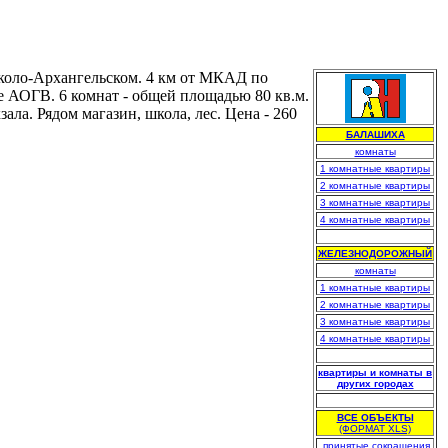
Николо-Архангельском. 4 км от МКАД по
е АОГВ. 6 комнат - общей площадью 80 кв.м.
ала. Рядом магазин, школа, лес. Цена - 260
БАЛАШИХА
комнаты
1 комнатные квартиры
2 комнатные квартиры
3 комнатные квартиры
4 комнатные квартиры
.
ЖЕЛЕЗНОДОРОЖНЫЙ
комнаты
1 комнатные квартиры
2 комнатные квартиры
3 комнатные квартиры
4 комнатные квартиры
.
квартиры и комнаты в
других городах
.
ВСЕ ОБЪЕКТЫ
(ФОРМАТ XLS)
.
принятые сокращения