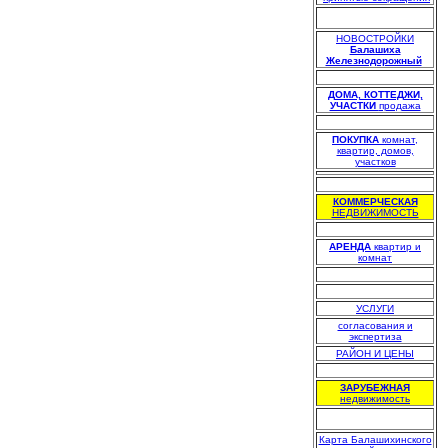
НОВОСТРОЙКИ
Балашиха
Железнодорожный
.
.
ДОМА, КОТТЕДЖИ,
УЧАСТКИ
продажа
.
ПОКУПКА
комнат,
квартир, домов,
участков
.
КОММЕРЧЕСКАЯ
НЕДВИЖИМОСТЬ
.
АРЕНДА
квартир и
комнат
.
.
УСЛУГИ
согласования и
экспертиза
РАЙОН И ЦЕНЫ
.
ЗАРУБЕЖНАЯ
недвижимость
Карта Балашихинского