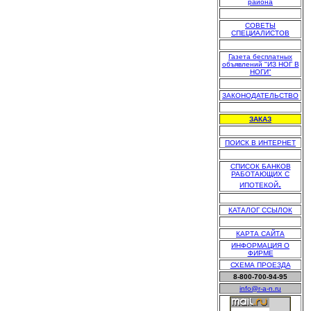
района
.
СОВЕТЫ
СПЕЦИАЛИСТОВ
.
Газета бесплатных
объявлений "ИЗ НОГ В
НОГИ"
.
ЗАКОНОДАТЕЛЬСТВО
.
ЗАКАЗ
.
ПОИСК В ИНТЕРНЕТ
.
СПИСОК БАНКОВ
РАБОТАЮЩИХ С
.
ИПОТЕКОЙ
.
КАТАЛОГ ССЫЛОК
.
КАРТА САЙТА
ИНФОРМАЦИЯ О
ФИРМЕ
СХЕМА ПРОЕЗДА
8-800-700-94-95
info@r-a-n.ru